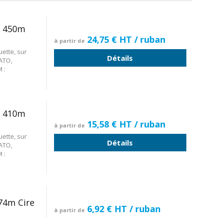
x 450m
24,75 €
HT
/ ruban
à partir de
ette, sur
Détails
ATO,
 :
x 410m
15,58 €
HT
/ ruban
à partir de
ette, sur
Détails
ATO,
 :
74m Cire
6,92 €
HT
/ ruban
à partir de