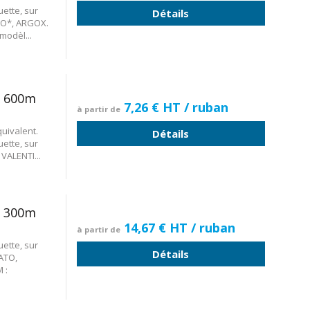
ette, sur
Détails
TO*, ARGOX.
modèl...
x 600m
7,26 €
HT
/ ruban
à partir de
uivalent.
Détails
ette, sur
ALENTI...
x 300m
14,67 €
HT
/ ruban
à partir de
ette, sur
Détails
ATO,
 :