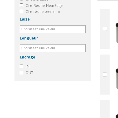
Cire-Résine NearEdge
Cire-résine premium
Laize
Longueur
Encrage
IN
OUT