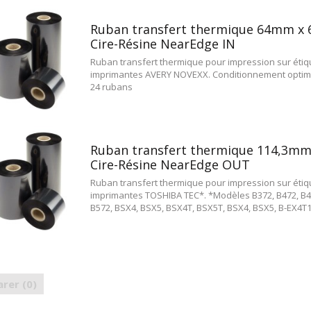
Ruban transfert thermique 64mm x
Cire-Résine NearEdge IN
Ruban transfert thermique pour impression sur étiqu
imprimantes AVERY NOVEXX. Conditionnement optimal
24 rubans
Ruban transfert thermique 114,3mm
Cire-Résine NearEdge OUT
Ruban transfert thermique pour impression sur étiqu
imprimantes TOSHIBA TEC*. *Modèles B372, B472, B4
B572, BSX4, BSX5, BSX4T, BSX5T, BSX4, BSX5, B-EX4T1.
rer (
0
)