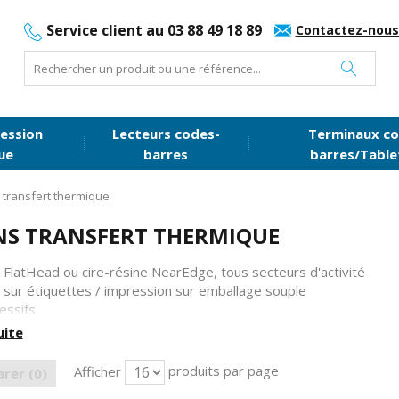
Service client au 03 88 49 18 89
Contactez-nous
ession
Lecteurs codes-
Terminaux co
ue
barres
barres/Table
transfert thermique
S TRANSFERT THERMIQUE
e FlatHead ou cire-résine NearEdge, tous secteurs d'activité
 sur étiquettes / impression sur emballage souple
essifs
uite
z votre marque d'imprimante pour obtenir la liste des consomma
produits par page
Afficher
rer (
0
)