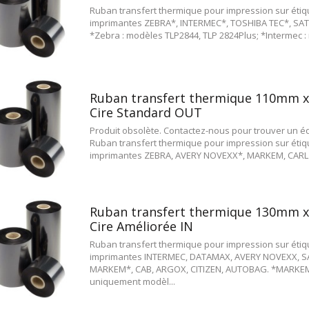
Ruban transfert thermique pour impression sur étiqu
imprimantes ZEBRA*, INTERMEC*, TOSHIBA TEC*, SA
*Zebra : modèles TLP2844, TLP 2824Plus; *Intermec : 
Ruban transfert thermique 110mm 
Cire Standard OUT
Produit obsolète. Contactez-nous pour trouver un éq
Ruban transfert thermique pour impression sur étiqu
imprimantes ZEBRA, AVERY NOVEXX*, MARKEM, CARL V
Ruban transfert thermique 130mm 
Cire Améliorée IN
Ruban transfert thermique pour impression sur étiqu
imprimantes INTERMEC, DATAMAX, AVERY NOVEXX, S
MARKEM*, CAB, ARGOX, CITIZEN, AUTOBAG. *MARKEM
uniquement modèl...