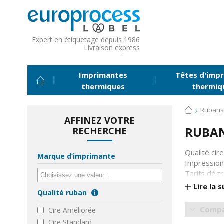
Expert en étiquetage depuis 1986
Livraison express
Imprimantes
Têtes d'impr
thermiques
thermiq
Rubans 
AFFINEZ VOTRE
RUBAN
RECHERCHE
Qualité cir
Marque d’imprimante
Impression
Tarifs dégr
Lire la s
Qualité ruban
Sélectionne
Compa
Cire Améliorée
Cire Standard