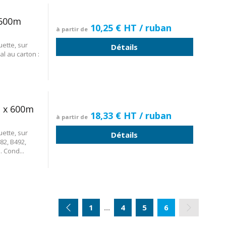
 600m
10,25 €
HT
/ ruban
à partir de
ette, sur
Détails
 au carton :
 x 600m
18,33 €
HT
/ ruban
à partir de
ette, sur
Détails
82, B492,
 Cond...
1
...
4
5
6