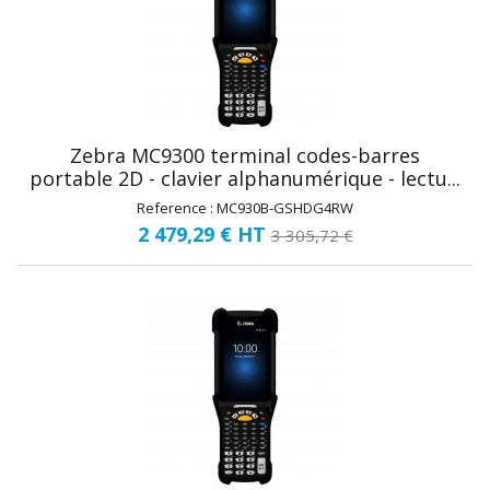
Zebra MC9300 terminal codes-barres
portable 2D - clavier alphanumérique - lectu...
Reference : MC930B-GSHDG4RW
2 479,29 €
HT
3 305,72 €