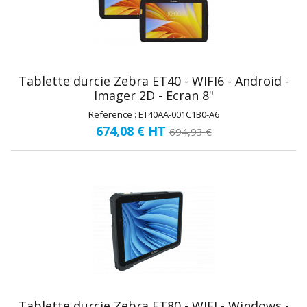
Tablette durcie Zebra ET40 - WIFI6 - Android -
Imager 2D - Ecran 8"
Reference : ET40AA-001C1B0-A6
674,08 €
HT
694,93 €
Tablette durcie Zebra ET80 - WIFI - Windows -