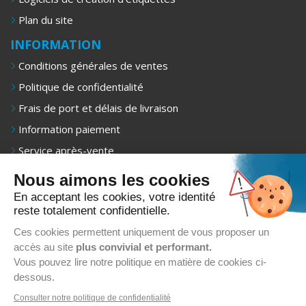
Plan du site
INFORMATION
Conditions générales de ventes
Politique de confidentialité
Frais de port et délais de livraison
Information paiement
Service après-vente
Mentions légales
Nous aimons les cookies
NEWSLETTER
En acceptant les cookies, votre identité
reste totalement confidentielle.
Recevez 1 fois/mois nos offres exclusives, promotions et
conseils d’achat.
Ces cookies permettent uniquement de vous proposer un
5€ offerts sur votre premier achat.
accès au site
plus convivial et performant.
Vous pouvez lire notre politique en matière de cookies ci-
dessous.
Consulter notre politique de confidentialité