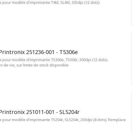
ix pour modèle d'imprimante T4M, SL4M, 305dpi (12 dots)
Printronix 251236-001 - T5306e
x pour modèle d'imprimante T5306e, T5306r, 300dpi (12 dots).
 de vie, sur limite de stock disponible
Printronix 251011-001 - SL5204r
x pour modèle d'imprimante T5204r, SL5204r, 203dpi (8 dots). Remplace