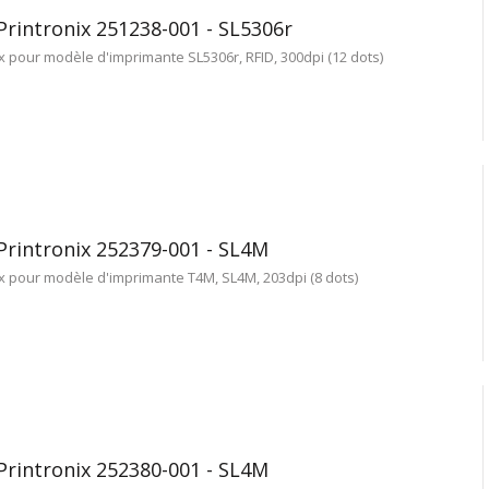
Printronix 251238-001 - SL5306r
x pour modèle d'imprimante SL5306r, RFID, 300dpi (12 dots)
Printronix 252379-001 - SL4M
ix pour modèle d'imprimante T4M, SL4M, 203dpi (8 dots)
Printronix 252380-001 - SL4M