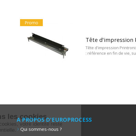
Promo
Tête d'impression 
Tête d'impression Printron
: référence en fin de vie, su
Nous aimons les
cookies
A PROPOS D'EUROPROCESS
En acceptant les cookies, votre
Qui sommes-nous ?
identité reste totalement confidentielle.