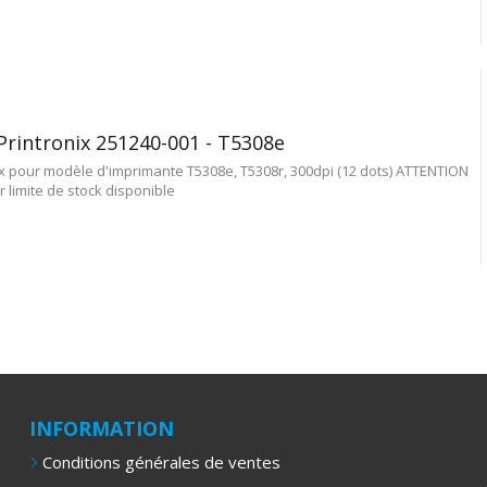
Printronix 251240-001 - T5308e
ix pour modèle d'imprimante T5308e, T5308r, 300dpi (12 dots) ATTENTION
r limite de stock disponible
INFORMATION
Conditions générales de ventes