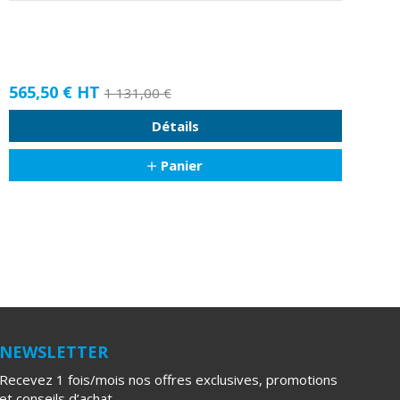
565,50 €
HT
1 131,00 €
Détails
Panier
NEWSLETTER
Recevez 1 fois/mois nos offres exclusives, promotions
et conseils d’achat.