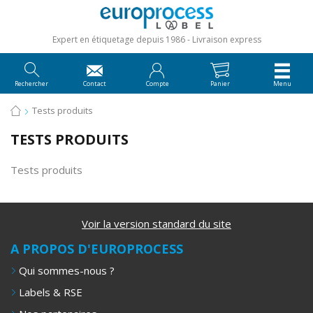
Expert en étiquetage depuis 1986
Livraison express
Rechercher
Contact
Compte
Panier
Menu
Tests produits
TESTS PRODUITS
Tests produits
Voir la version standard du site
A PROPOS D'EUROPROCESS
Qui sommes-nous ?
Labels & RSE