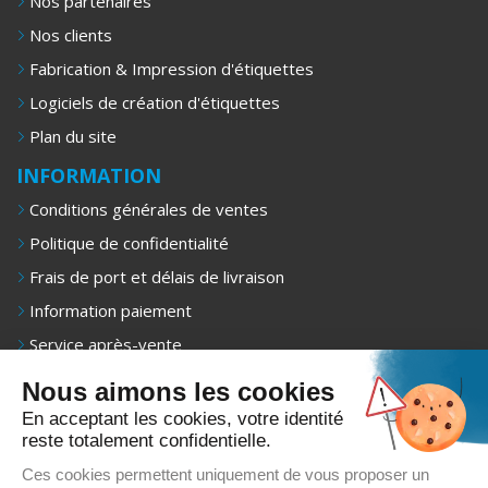
Nos partenaires
Nos clients
Fabrication & Impression d'étiquettes
Logiciels de création d'étiquettes
Plan du site
INFORMATION
Conditions générales de ventes
Politique de confidentialité
Frais de port et délais de livraison
Information paiement
Service après-vente
Mentions légales
Nous aimons les cookies
NEWSLETTER
En acceptant les cookies, votre identité
reste totalement confidentielle.
Recevez 1 fois/mois nos offres exclusives, promotions et
conseils d’achat.
Ces cookies permettent uniquement de vous proposer un