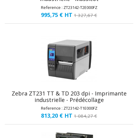
Reference : ZT23142-T2E000FZ
995,75 €
HT
1 327,67 €
Zebra ZT231 TT & TD 203 dpi - Imprimante
industrielle - Prédécollage
Reference : ZT23142-T1E000FZ
813,20 €
HT
1 084,27 €