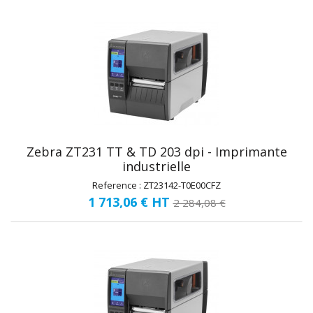
Zebra ZT231 TT & TD 203 dpi - Imprimante
industrielle
Reference : ZT23142-T0E00CFZ
1 713,06 €
HT
2 284,08 €