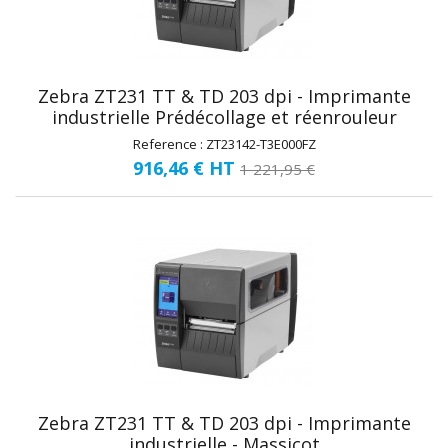
Zebra ZT231 TT & TD 203 dpi - Imprimante
industrielle Prédécollage et réenrouleur
support
Reference : ZT23142-T3E000FZ
916,46 €
HT
1 221,95 €
Zebra ZT231 TT & TD 203 dpi - Imprimante
industrielle - Massicot