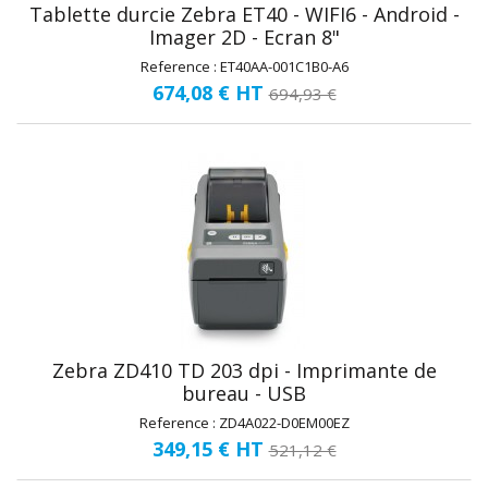
Tablette durcie Zebra ET40 - WIFI6 - Android -
Imager 2D - Ecran 8"
Reference : ET40AA-001C1B0-A6
674,08 €
HT
694,93 €
Zebra ZD410 TD 203 dpi - Imprimante de
bureau - USB
Reference : ZD4A022-D0EM00EZ
349,15 €
HT
521,12 €