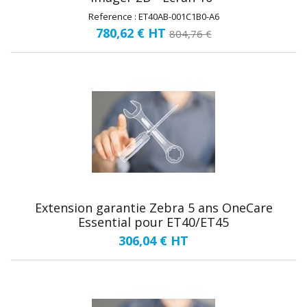
Reference : ET40AB-001C1B0-A6
780,62 €
HT
804,76 €
Extension garantie Zebra 5 ans OneCare
Essential pour ET40/ET45
306,04 €
HT