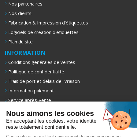
Nos partenaires
Nos clients
Fabrication & Impression d'étiquettes
Logiciels de création d'étiquettes
Plan du site
INFORMATION
Conditions générales de ventes
Politique de confidentialité
Frais de port et délais de livraison
Information paiement
Service après-vente
Mentions légales
Nous aimons les cookies
NEWSLETTER
En acceptant les cookies, votre identité
reste totalement confidentielle.
Recevez 1 fois/mois nos offres exclusives, promotions et
conseils d’achat.
Ces cookies permettent uniquement de vous proposer un