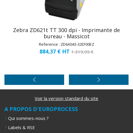
Zebra ZD621t TT 300 dpi - Imprimante de
bureau - Massicot
Reference : ZD6A043-32EF00EZ
884,37 €
HT
1 319,95 €
Voir la version standard du site
A PROPOS D'EUROPROCESS
Qui sommes-nous ?
Labels & RSE