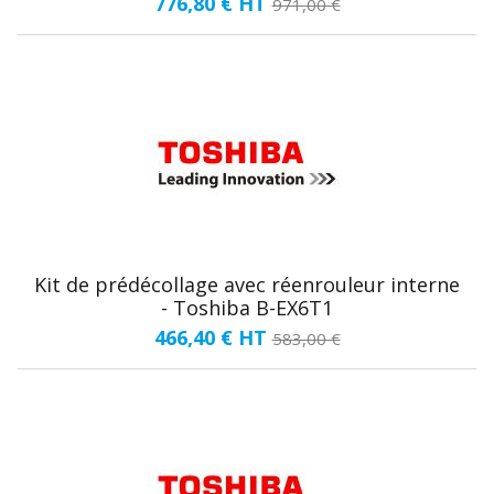
776,80 €
HT
971,00 €
Kit de prédécollage avec réenrouleur interne
- Toshiba B-EX6T1
466,40 €
HT
583,00 €