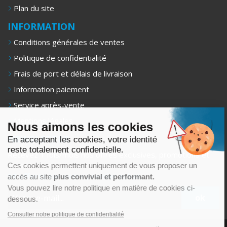
Plan du site
INFORMATION
Conditions générales de ventes
Politique de confidentialité
Frais de port et délais de livraison
Information paiement
Service après-vente
Mentions légales
Nous aimons les cookies
NEWSLETTER
En acceptant les cookies, votre identité
reste totalement confidentielle.
Recevez 1 fois/mois nos offres exclusives, promotions et
conseils d’achat.
Ces cookies permettent uniquement de vous proposer un
5€ offerts sur votre premier achat.
accès au site
plus convivial et performant.
Vous pouvez lire notre politique en matière de cookies ci-
dessous.
Consulter notre politique de confidentialité