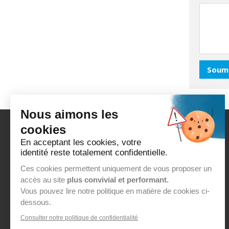
Nous aimons les
cookies
A PROPOS D'EUROPROCESS
En acceptant les cookies, votre
Qui sommes-nous ?
identité reste totalement confidentielle.
Labels & RSE
Ces cookies permettent uniquement de vous proposer un
accès au site
plus convivial et performant.
Nos partenaires
Vous pouvez lire notre politique en matière de cookies ci-
Nos clients
dessous.
Fabrication & Impression d'étiquettes
Consulter notre politique de confidentialité