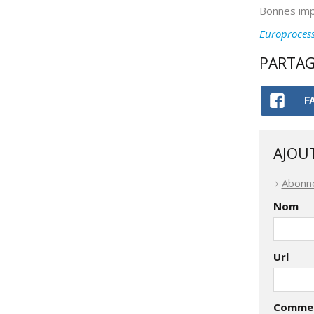
Bonnes imp
Europrocess 
PARTAG
F
AJOU
Abonn
Nom
Url
Commen