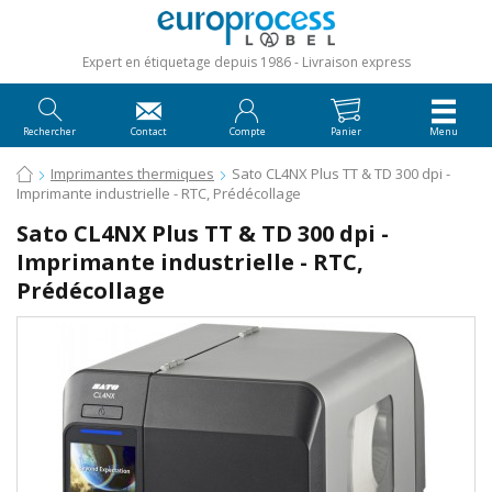
Expert en étiquetage depuis 1986
Livraison express
Rechercher
Contact
Compte
Panier
Menu
Imprimantes thermiques
Sato CL4NX Plus TT & TD 300 dpi -
Imprimante industrielle - RTC, Prédécollage
Sato CL4NX Plus TT & TD 300 dpi -
Imprimante industrielle - RTC,
Prédécollage