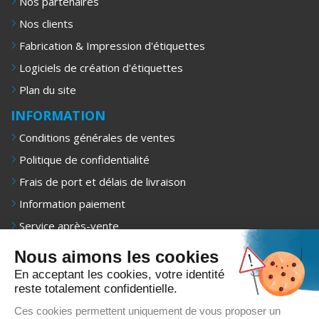
Nos partenaires
Nos clients
Fabrication & Impression d'étiquettes
Logiciels de création d'étiquettes
Plan du site
INFORMATION
Conditions générales de ventes
Politique de confidentialité
Frais de port et délais de livraison
Information paiement
Service après-vente
Mentions légales
Nous aimons les cookies
NEWSLETTER
En acceptant les cookies, votre identité
reste totalement confidentielle.
Recevez 1 fois/mois nos offres exclusives, promotions et
conseils d’achat.
Ces cookies permettent uniquement de vous proposer un