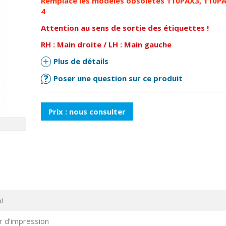
Remplace
les
modèles
obsolètes 110PAX3, 110PA
4
Attention au sens de sortie des étiquettes !
RH : Main droite / LH : Main gauche
Plus de détails
Poser une question sur ce produit
Prix : nous consulter
i
 d’impression