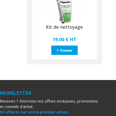
Kit de nettoyage
19,00 €
HT
Panier
NEWSLETTER
Recevez 1 fois/mois nos offres exclusives, promotions
et conseils d’achat.
5€ offerts sur votre premier achat.