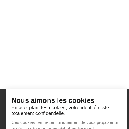
Nous aimons les cookies
A PROPOS D'EUROPROCESS
En acceptant les cookies, votre identité reste
Qui sommes-nous ?
totalement confidentielle.
Labels & RSE
Ces cookies permettent uniquement de vous proposer un
accès au site
plus convivial et performant.