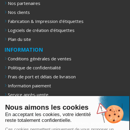
Nos partenaires
Nos clients
Fabrication & Impression d'étiquettes
Logiciels de création d'étiquettes
Plan du site
INFORMATION
Conditions générales de ventes
Politique de confidentialité
Frais de port et délais de livraison
Information paiement
Service après-vente
Mentions légales
Nous aimons les cookies
NEWSLETTER
En acceptant les cookies, votre identité
reste totalement confidentielle.
Recevez 1 fois/mois nos offres exclusives, promotions et
conseils d’achat.
Ces cookies permettent uniquement de vous proposer un