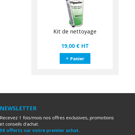
Kit de nettoyage
19,00 €
HT
Panier
NEWSLETTER
Recevez 1 fois/mois nos offres exclusives, promotions
et conseils d’achat.
5€ offerts sur votre premier achat.