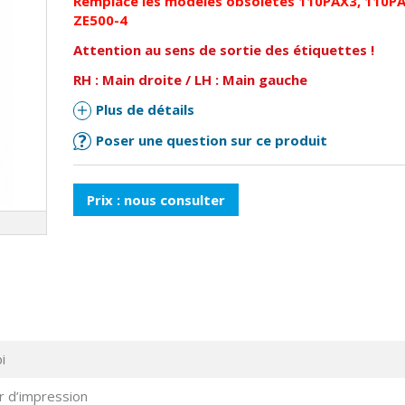
Remplace
les
modèles
obsolètes 110PAX3, 110PA
ZE500-4
Attention au sens de sortie des étiquettes !
RH : Main droite / LH : Main gauche
Plus de détails
Poser une question sur ce produit
Prix : nous consulter
i
 d’impression