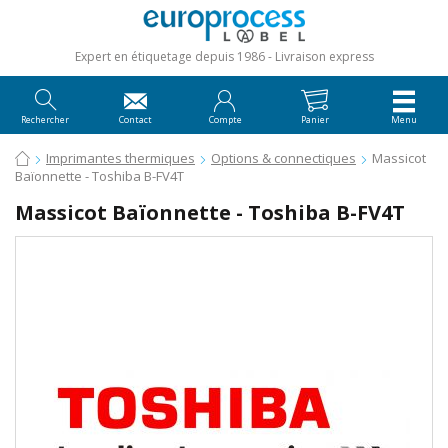
Expert en étiquetage depuis 1986
Livraison express
Rechercher
Contact
Compte
Panier
Menu
Imprimantes thermiques
Options & connectiques
Massicot
Baïonnette - Toshiba B-FV4T
Massicot Baïonnette - Toshiba B-FV4T