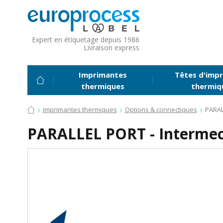
Expert en étiquetage depuis 1986
Livraison express
Imprimantes
Têtes d'impr
thermiques
thermiq
Imprimantes thermiques
Options & connectiques
PARAL
PARALLEL PORT - Interme