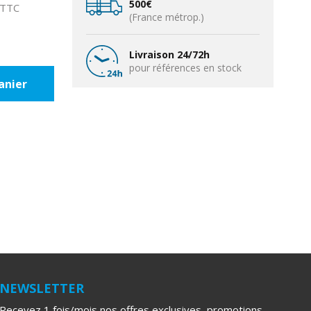
500€
 TTC
(France métrop.)
Livraison 24/72h
pour références en stock
anier
NEWSLETTER
Recevez 1 fois/mois nos offres exclusives, promotions