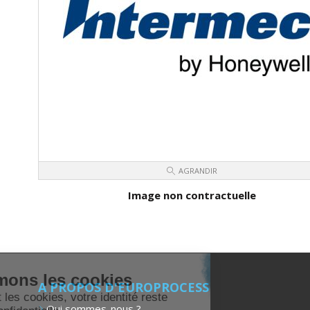
AGRANDIR
Image non contractuelle
Nous aimons les
cookies
A PROPOS D'EUROPROCESS
En acceptant les cookies, votre
Qui sommes-nous ?