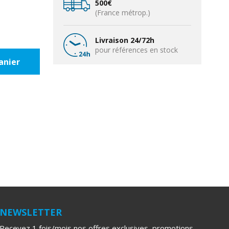
500€
(France métrop.)
Livraison 24/72h
pour références en stock
anier
NEWSLETTER
Recevez 1 fois/mois nos offres exclusives, promotions