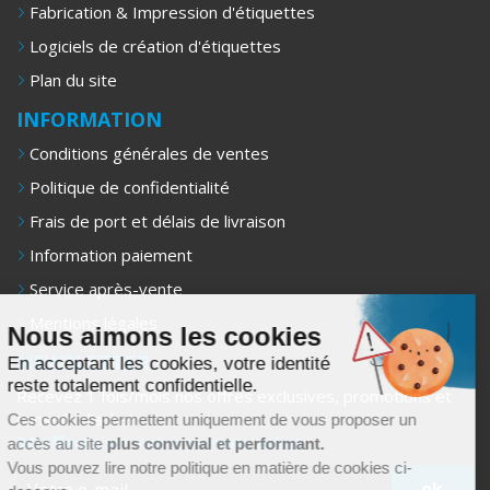
Fabrication & Impression d'étiquettes
Logiciels de création d'étiquettes
Plan du site
INFORMATION
Conditions générales de ventes
Politique de confidentialité
Frais de port et délais de livraison
Information paiement
Service après-vente
Mentions légales
Nous aimons les cookies
NEWSLETTER
En acceptant les cookies, votre identité
reste totalement confidentielle.
Recevez 1 fois/mois nos offres exclusives, promotions et
conseils d’achat.
Ces cookies permettent uniquement de vous proposer un
5€ offerts sur votre premier achat.
accès au site
plus convivial et performant.
Vous pouvez lire notre politique en matière de cookies ci-