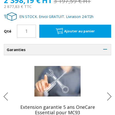
2 398,19 €
HT
3 197,59 €
HT
2 877,83 € TTC
EN STOCK. Envoi GRATUIT. Livraison 24/72h
Qté
Ajouter au panier
Garanties
Extension garantie 5 ans OneCare
Essential pour MC93