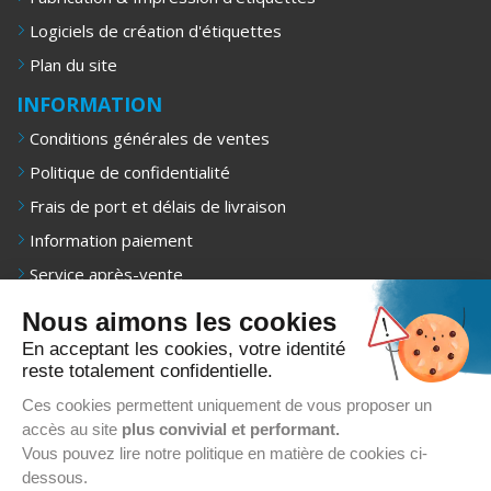
Logiciels de création d'étiquettes
Plan du site
INFORMATION
Conditions générales de ventes
Politique de confidentialité
Frais de port et délais de livraison
Information paiement
Service après-vente
Mentions légales
Nous aimons les cookies
NEWSLETTER
En acceptant les cookies, votre identité
reste totalement confidentielle.
Recevez 1 fois/mois nos offres exclusives, promotions et
conseils d’achat.
Ces cookies permettent uniquement de vous proposer un
5€ offerts sur votre premier achat.
accès au site
plus convivial et performant.
Vous pouvez lire notre politique en matière de cookies ci-
dessous.