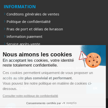
INFORMATION
Conditions générales de ventes
Politique de confidentialité
Frais de port et délais de livraison
Information paiement
Service après-vente
Mentions légales
Nous aimons les cookies
NEWSLETTER
En acceptant les cookies, votre identité
reste totalement confidentielle.
Recevez 1 fois/mois nos offres exclusives, promotions et
conseils d’achat.
Ces cookies permettent uniquement de vous proposer un
5€ offerts sur votre premier achat.
accès au site
plus convivial et performant.
Vous pouvez lire notre politique en matière de cookies ci-
dessous.
Consulter notre politique de confidentialité
Consentements certifiés par
© 2026
EUROPROCESS